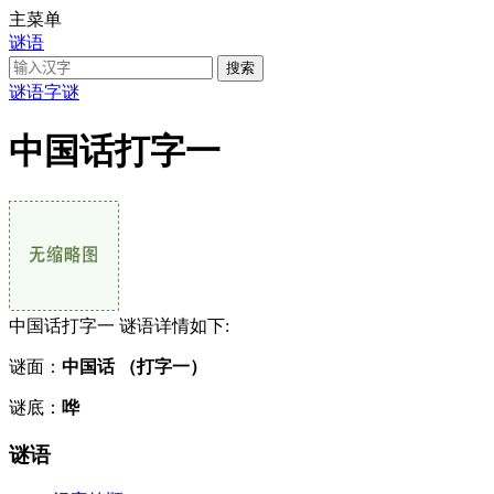
主菜单
谜语
谜语
字谜
中国话打字一
中国话打字一 谜语详情如下:
谜面：
中国话 （打字一）
谜底：
哗
谜语