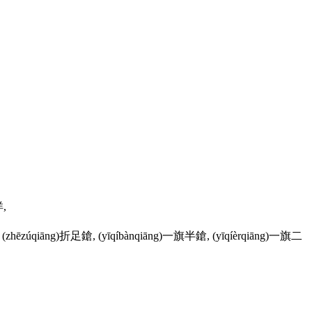
洋,
沉鎗, (zhēzúqiāng)折足鎗, (yīqíbànqiāng)一旗半鎗, (yīqíèrqiāng)一旗二