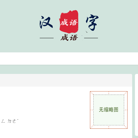
ㄨㄥ ㄉㄜˊ