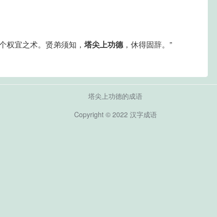
是个权宜之术。贤弟须知，
塔尖上功德
，休得固辞。”
塔尖上功德的成语
Copyright © 2022
汉字成语