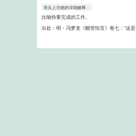
塔尖上功德的详细解释：
比喻快要完成的工作。
出处
：
明・冯梦龙《醒世恒言》卷七：“这